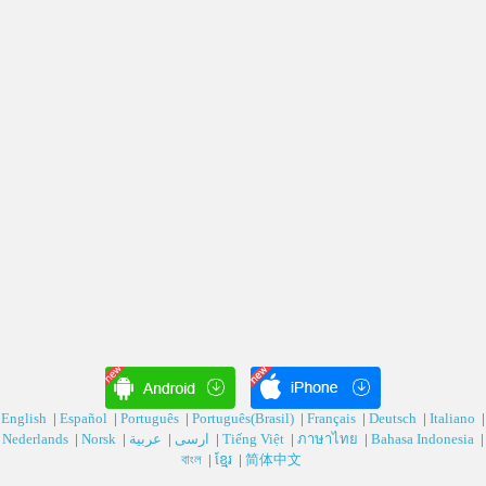
English
|
Español
|
Português
|
Português(Brasil)
|
Français
|
Deutsch‎
|
Italiano
|
Nederlands
|
Norsk
|
عربية‎
|
ارسی‎
|
Tiếng Việt
|
ภาษาไทย
|
Bahasa Indonesia
|
বাংল
|
ខ្មែរ
|
简体中文