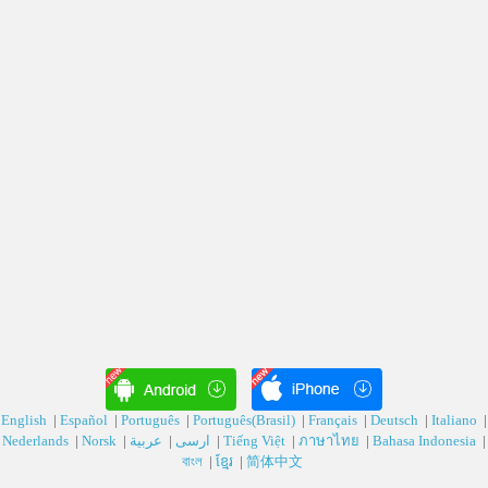
English
|
Español
|
Português
|
Português(Brasil)
|
Français
|
Deutsch‎
|
Italiano
|
Nederlands
|
Norsk
|
عربية‎
|
ارسی‎
|
Tiếng Việt
|
ภาษาไทย
|
Bahasa Indonesia
|
বাংল
|
ខ្មែរ
|
简体中文